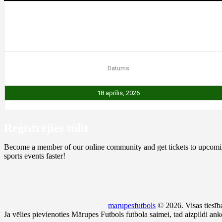
Sīkāka informācija
Datums
18 aprīlis, 2026
Reģistrējies tūlīt
Become a member of our online community and get tickets to upcomi
sports events faster!
marupesfutbols
© 2026. Visas tiesība
Ja vēlies pievienoties Mārupes Futbols futbola saimei, tad aizpildi an