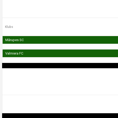
Rezultāti
Klubs
Mārupes SC
Valmiera FC
Laukums