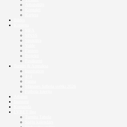
Atbalstītāji
Kontakti
Karjera
Bildes
Kopiena
MFA
MNSS
Struktūra
Valde
Faniem
Projekti
Pasākumi
Turnīri & Apmaksa
Inspiration
4×4
Panna
Mārupes futbola svētki 2026
Futbola loterija
Atbalsti
Jaunumi
Komanda
LVBET līga
Turnīra Tabula
Spēļu kalendārs