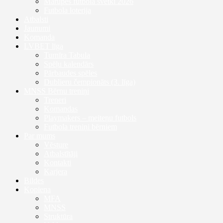
Mārupes futbola svētki 2026
Futbola loterija
Atbalsti
Jaunumi
Komanda
LVBET līga
Turnīra Tabula
Spēļu kalendārs
Pārbaudes spēles
Dublieru čempionāts (3. līga)
MNSS Bērnu treniņi
Treneri
Komandas
Playmakers – meiteņu futbols
Futbola treniņi bērniem
Par mums
Vēsture
Atbalstītāji
Kontakti
Karjera
Bildes
Kopiena
MFA
MNSS
Struktūra