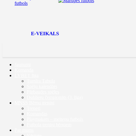
E-VEIKALS
Jaunumi
Komanda
LVBET līga
Turnīra Tabula
Spēļu kalendārs
Pārbaudes spēles
Dublieru čempionāts (3. līga)
MNSS Bērnu treniņi
Treneri
Komandas
Playmakers – meiteņu futbols
Futbola treniņi bērniem
Par mums
Vēsture