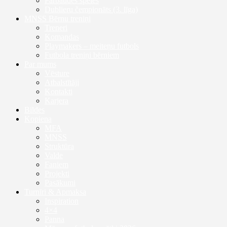
Pārbaudes spēles
Dublieru čempionāts (3. līga)
MNSS Bērnu treniņi
Treneri
Komandas
Playmakers – meiteņu futbols
Futbola treniņi bērniem
Par mums
Vēsture
Atbalstītāji
Kontakti
Karjera
Bildes
Kopiena
MFA
MNSS
Struktūra
Valde
Faniem
Projekti
Pasākumi
Turnīri & Apmaksa
Inspiration
4×4
Panna