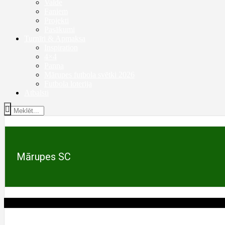
Valde
Faniem
Projekti
Pasākumi
Turnīri & Apmaksa
Inspiration
4×4
Panna
Mārupes futbola svētki 2026
Futbola loterija
Atbalsti
Mārupes SC