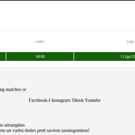
Laiks
Līga
18:00
1.Līga 2
ng matches or
Facebook-f
Instagram
Tiktok
Youtube
s aizsargātas
ketu un varēsi doties pretī saviem sasniegumiem!