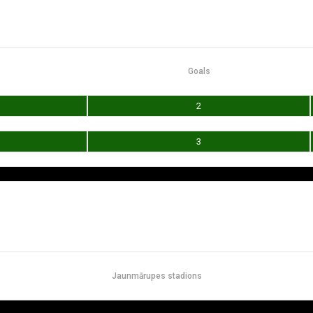
Goals
2
3
Jaunmārupes stadions