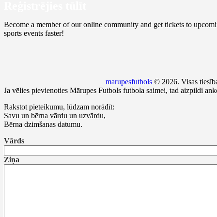
Reģistrējies tūlīt
Become a member of our online community and get tickets to upcomi
sports events faster!
marupesfutbols
© 2026. Visas tiesība
Ja vēlies pievienoties Mārupes Futbols futbola saimei, tad aizpildi an
Rakstot pieteikumu, lūdzam norādīt:
Savu un bērna vārdu un uzvārdu,
Bērna dzimšanas datumu.
Vārds
Ziņa