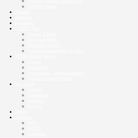
Mārupes futbola svētki 2026
Futbola loterija
Atbalsti
Jaunumi
Komanda
LVBET līga
Turnīra Tabula
Spēļu kalendārs
Pārbaudes spēles
Dublieru čempionāts (3. līga)
MNSS Bērnu treniņi
Treneri
Komandas
Playmakers – meiteņu futbols
Futbola treniņi bērniem
Par mums
Vēsture
Atbalstītāji
Kontakti
Karjera
Bildes
Kopiena
MFA
MNSS
Struktūra