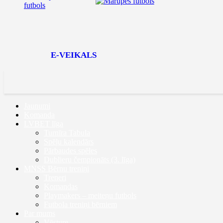
E-VEIKALS
Jaunumi
Komanda
LVBET līga
Turnīra Tabula
Spēļu kalendārs
Pārbaudes spēles
Dublieru čempionāts (3. līga)
MNSS Bērnu treniņi
Treneri
Komandas
Playmakers – meiteņu futbols
Futbola treniņi bērniem
Par mums
Vēsture