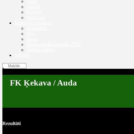
Valde
Faniem
Projekti
Pasākumi
Turnīri & Apmaksa
Inspiration
4×4
Panna
Mārupes futbola svētki 2026
Futbola loterija
Atbalsti
FK Ķekava / Auda
Rezultāti