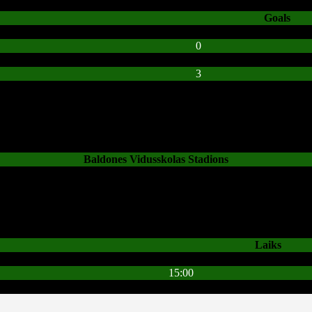
Goals
0
3
Baldones Vidusskolas Stadions
Laiks
15:00