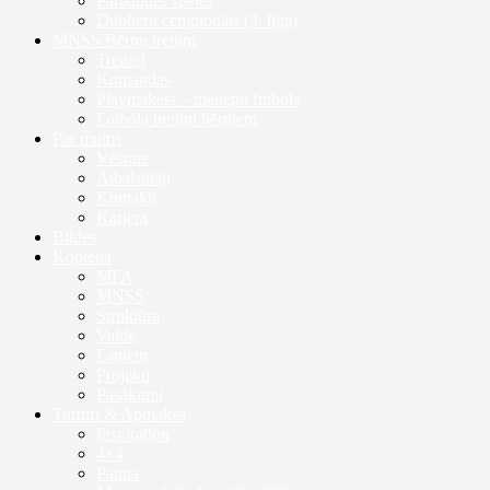
Pārbaudes spēles
Dublieru čempionāts (3. līga)
MNSS Bērnu treniņi
Treneri
Komandas
Playmakers – meiteņu futbols
Futbola treniņi bērniem
Par mums
Vēsture
Atbalstītāji
Kontakti
Karjera
Bildes
Kopiena
MFA
MNSS
Struktūra
Valde
Faniem
Projekti
Pasākumi
Turnīri & Apmaksa
Inspiration
4×4
Panna