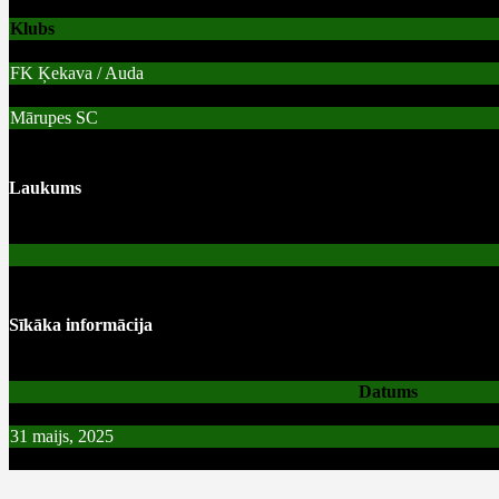
Klubs
FK Ķekava / Auda
Mārupes SC
Laukums
Sīkāka informācija
Datums
31 maijs, 2025