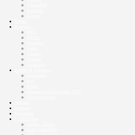
Atbalstītāji
Kontakti
Karjera
Bildes
Kopiena
MFA
MNSS
Struktūra
Valde
Faniem
Projekti
Pasākumi
Turnīri & Apmaksa
Inspiration
4×4
Panna
Mārupes futbola svētki 2026
Futbola loterija
Atbalsti
Jaunumi
Komanda
LVBET līga
Turnīra Tabula
Spēļu kalendārs