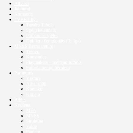
Atbalsti
Jaunumi
Komanda
LVBET līga
Turnīra Tabula
Spēļu kalendārs
Pārbaudes spēles
Dublieru čempionāts (3. līga)
MNSS Bērnu treniņi
Treneri
Komandas
Playmakers – meiteņu futbols
Futbola treniņi bērniem
Par mums
Vēsture
Atbalstītāji
Kontakti
Karjera
Bildes
Kopiena
MFA
MNSS
Struktūra
Valde
Faniem