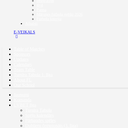
Inspiration
4×4
Panna
Mārupes futbola svētki 2026
Futbola loterija
Atbalsti
E-VEIKALS
Table of Matches
Sponsors
Updates
Calendars
Team Table
Turnīra Tabula 1. līga
About FL
Our School
Jaunumi
Komanda
LVBET līga
Turnīra Tabula
Spēļu kalendārs
Pārbaudes spēles
Dublieru čempionāts (3. līga)