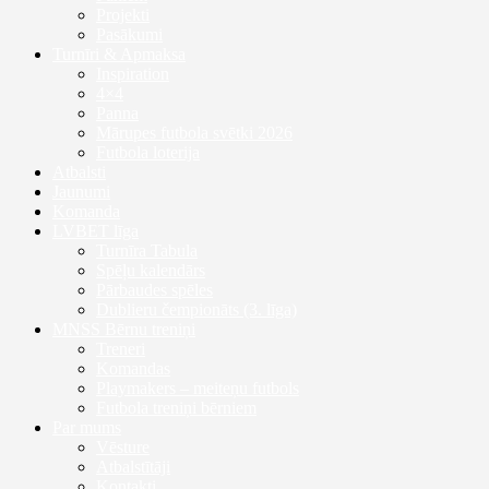
Projekti
Pasākumi
Turnīri & Apmaksa
Inspiration
4×4
Panna
Mārupes futbola svētki 2026
Futbola loterija
Atbalsti
Jaunumi
Komanda
LVBET līga
Turnīra Tabula
Spēļu kalendārs
Pārbaudes spēles
Dublieru čempionāts (3. līga)
MNSS Bērnu treniņi
Treneri
Komandas
Playmakers – meiteņu futbols
Futbola treniņi bērniem
Par mums
Vēsture
Atbalstītāji
Kontakti