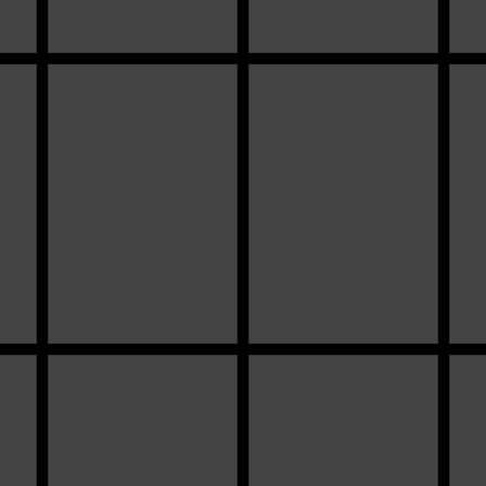
Par mums
Bildes
Kopiena
Turnīri & Apmaksa
Atbalsti
Jaunumi
Komanda
LVBET līga
MNSS Bērnu treniņi
Par mums
Bildes
Kopiena
Turnīri & Apmaksa