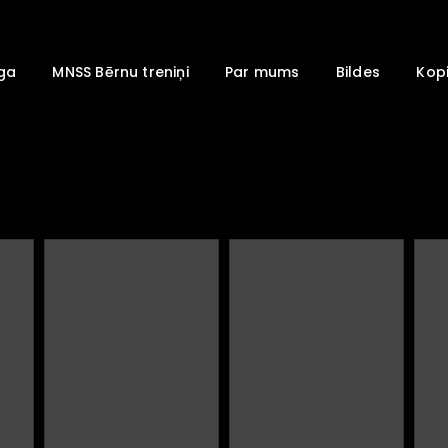
Jaunumi
Komanda
īga
MNSS Bērnu treniņi
Par mums
Bildes
Kop
LVBET līga
MNSS Bērnu treniņi
Par mums
Bildes
Kopiena
Turnīri & Apmaksa
Atbalsti
Jaunumi
Komanda
LVBET līga
MNSS Bērnu treniņi