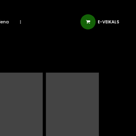
iena
E-VEIKALS