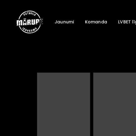
Jaunumi
Komanda
LVBET l