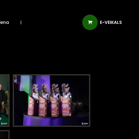
iena
E-VEIKALS