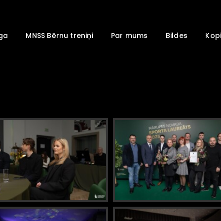
Jaunumi
Komanda
īga
MNSS Bērnu treniņi
Par mums
Bildes
Kop
LVBET līga
MNSS Bērnu treniņi
Par mums
Bildes
Kopiena
Turnīri & Apmaksa
Atbalsti
Jaunumi
Komanda
LVBET līga
MNSS Bērnu treniņi