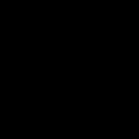
Kopiena
Turnīri & Apmaksa
Atbalsti