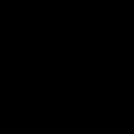
Kopiena
Turnīri & Apmaksa
Atbalsti